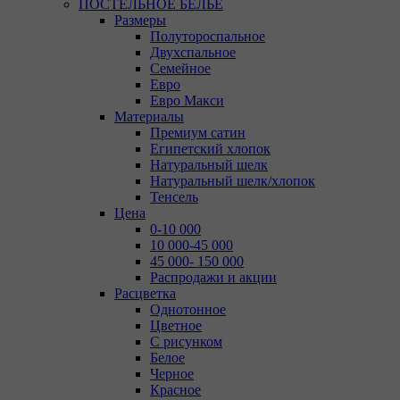
ПОСТЕЛЬНОЕ БЕЛЬЕ
Размеры
Полутороспальное
Двухспальное
Семейное
Евро
Евро Макси
Материалы
Премиум сатин
Египетский хлопок
Натуральный шелк
Натуральный шелк/хлопок
Тенсель
Цена
0-10 000
10 000-45 000
45 000- 150 000
Распродажи и акции
Расцветка
Однотонное
Цветное
С рисунком
Белое
Черное
Красное