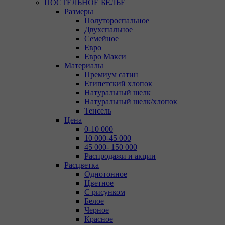
ПОСТЕЛЬНОЕ БЕЛЬЕ
Размеры
Полутороспальное
Двухспальное
Семейное
Евро
Евро Макси
Материалы
Премиум сатин
Египетский хлопок
Натуральный шелк
Натуральный шелк/хлопок
Тенсель
Цена
0-10 000
10 000-45 000
45 000- 150 000
Распродажи и акции
Расцветка
Однотонное
Цветное
С рисунком
Белое
Черное
Красное