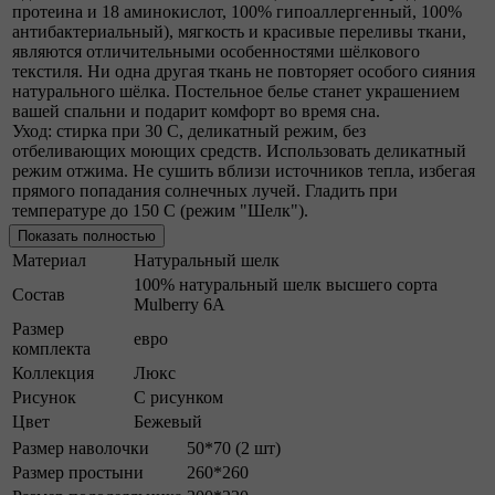
протеина и 18 аминокислот, 100% гипоаллергенный, 100%
антибактериальный), мягкость и красивые переливы ткани,
являются отличительными особенностями шёлкового
текстиля. Ни одна другая ткань не повторяет особого сияния
натурального шёлка. Постельное белье станет украшением
вашей спальни и подарит комфорт во время сна.
Уход: стирка при 30 С, деликатный режим, без
отбеливающих моющих средств. Использовать деликатный
режим отжима. Не сушить вблизи источников тепла, избегая
прямого попадания солнечных лучей. Гладить при
температуре до 150 С (режим "Шелк").
Показать полностью
Материал
Натуральный шелк
100% натуральный шелк высшего сорта
Состав
Mulberry 6A
Размер
евро
комплекта
Коллекция
Люкс
Рисунок
С рисунком
Цвет
Бежевый
Размер наволочки
50*70 (2 шт)
Размер простыни
260*260