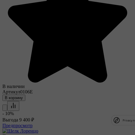
В наличии
Артикул
0106E
В корзину
- 10%
Выгода
9 400
₽
Privacy n
Privacy n
Предпросмотр